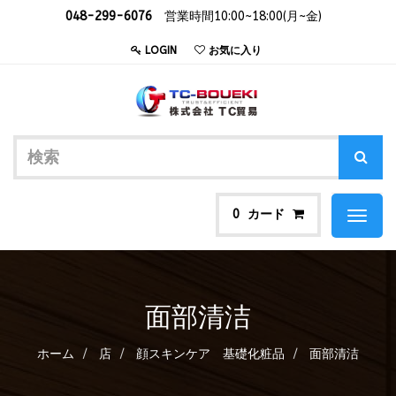
048-299-6076
営業時間10:00~18:00(月~金)
LOGIN
お気に入り
カード
0
Toggl
naviga
面部清洁
ホーム
店
顔スキンケア 基礎化粧品
面部清洁