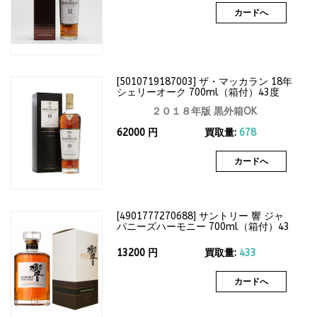
カードへ
[
5010719187003
]
ザ・マッカラン 18年
シェリーオーク 700ml（箱付）43度
２０１８年版 黒外箱OK
62000
円
買取量:
678
カードへ
[
4901777270688
]
サントリー 響 ジャ
パニーズハーモニー 700ml（箱付）43
度
13200
円
買取量:
433
カードへ