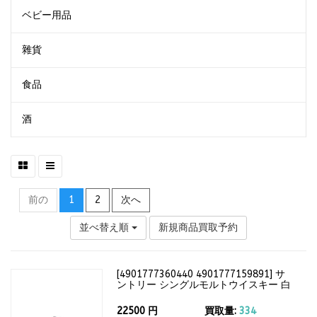
ベビー用品
雜貨
食品
酒
前の
1
2
次へ
並べ替え順
新規商品買取予約
[
4901777360440 4901777159891
]
サ
ントリー シングルモルトウイスキー 白
州12年 700ml（箱付）43度
22500
円
買取量:
334