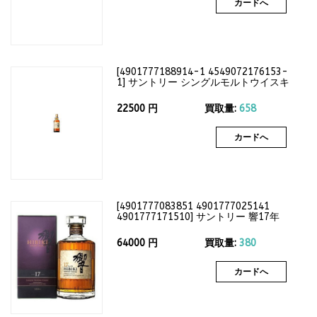
カードへ
[
4901777188914-1 4549072176153-
1
]
サントリー シングルモルトウイスキ
ー 山崎12年 700ml（箱なし）43度
22500
円
買取量:
658
カードへ
[
4901777083851 4901777025141
4901777171510
]
サントリー 響17年
700ml（箱付）43度
64000
円
買取量:
380
カードへ