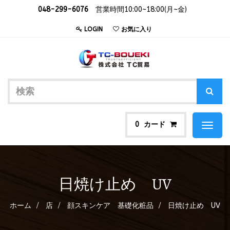
048-299-6076
営業時間10:00~18:00(月~金)
LOGIN
お気に入り
カード
0
Toggl
naviga
日焼け止め UV
ホーム
店
顔スキンケア 基礎化粧品
日焼け止め UV