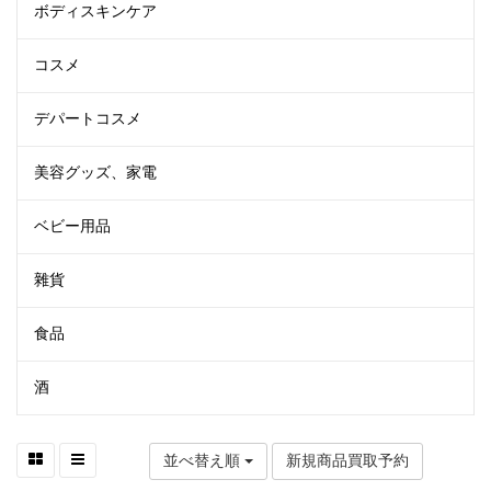
ボディスキンケア
コスメ
デパートコスメ
美容グッズ、家電
ベビー用品
雜貨
食品
酒
並べ替え順
新規商品買取予約