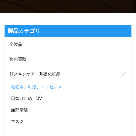
製品カテゴリ
全製品
強化買取
顔スキンケア 基礎化粧品
化粧水、乳液、エッセンス
日焼け止め UV
面部清洁
マスク