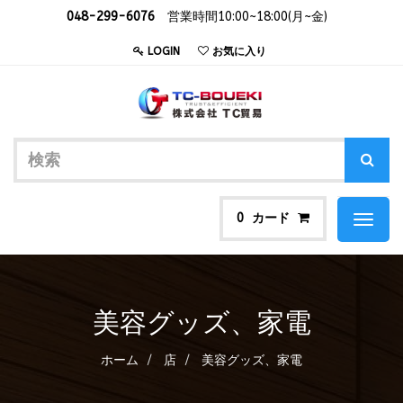
048-299-6076
営業時間10:00~18:00(月~金)
LOGIN
お気に入り
カード
0
Toggl
naviga
美容グッズ、家電
ホーム
店
美容グッズ、家電