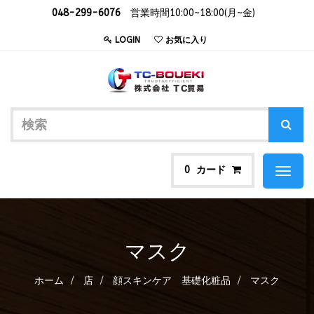
048-299-6076
営業時間10:00~18:00(月~金)
LOGIN
お気に入り
カード
0
Toggl
naviga
マスク
ホーム
店
顔スキンケア 基礎化粧品
マスク