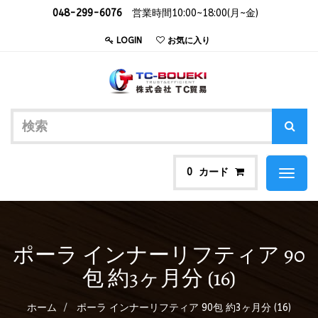
048-299-6076
営業時間10:00~18:00(月~金)
LOGIN
お気に入り
カード
0
Toggl
naviga
ポーラ インナーリフティア 90
包 約3ヶ月分 (16)
ホーム
ポーラ インナーリフティア 90包 約3ヶ月分 (16)