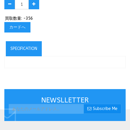
買取数量: -356
カードへ
SPECIFICATION
NEWSLLETTER
Subscribe Me