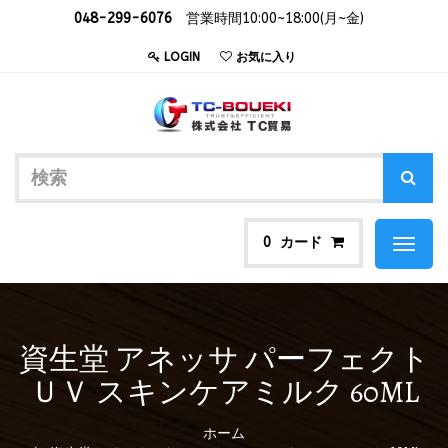
048-299-6076
営業時間10:00~18:00(月~金)
LOGIN
お気に入り
カード
0
Toggl
naviga
資生堂 アネッサ パーフェクト
ＵＶ スキンケアミルク 60ML
ホーム