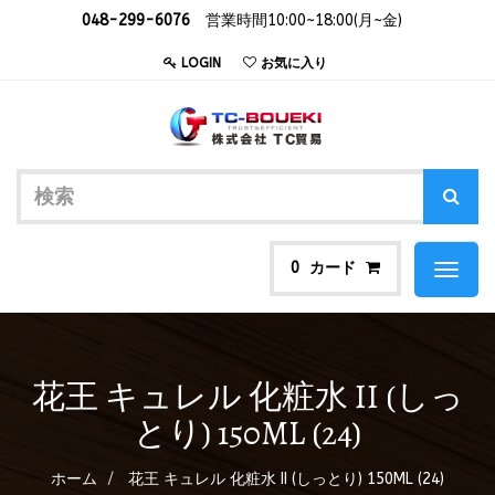
048-299-6076
営業時間10:00~18:00(月~金)
LOGIN
お気に入り
カード
0
Toggl
naviga
花王 キュレル 化粧水 II (しっ
とり) 150ML (24)
ホーム
花王 キュレル 化粧水 II (しっとり) 150ML (24)