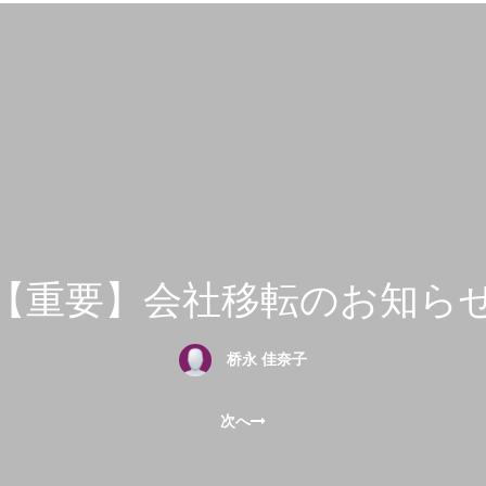
【重要】会社移転のお知ら
桥永 佳奈子
次へ