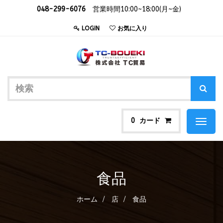
048-299-6076
営業時間10:00~18:00(月~金)
LOGIN
お気に入り
カード
0
Toggl
naviga
食品
ホーム
店
食品