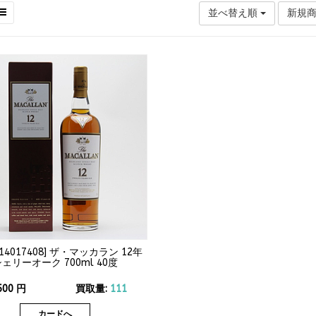
並べ替え順
新規
14017408
]
ザ・マッカラン 12年
ェリーオーク 700ml 40度
500
円
買取量:
111
カードへ